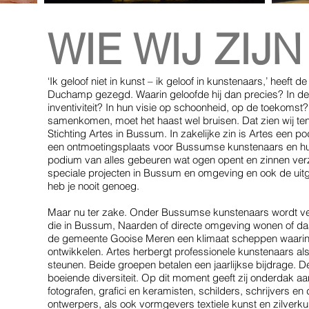
WIE WIJ ZIJN
‘Ik geloof niet in kunst – ik geloof in kunstenaars,’ heeft
Duchamp gezegd. Waarin geloofde hij dan precies? In de 
inventiviteit? In hun visie op schoonheid, op de toekoms
samenkomen, moet het haast wel bruisen. Dat zien wij te
Stichting Artes in Bussum. In zakelijke zin is Artes een p
een ontmoetingsplaats voor Bussumse kunstenaars en hun 
podium van alles gebeuren wat ogen opent en zinnen verze
speciale projecten in Bussum en omgeving en ook de uit
heb je nooit genoeg.
Maar nu ter zake. Onder Bussumse kunstenaars wordt ve
die in Bussum, Naarden of directe omgeving wonen of daa
de gemeente Gooise Meren een klimaat scheppen waarin 
ontwikkelen. Artes herbergt professionele kunstenaars als
steunen. Beide groepen betalen een jaarlijkse bijdrage. D
boeiende diversiteit. Op dit moment geeft zij onderdak 
fotografen, grafici en keramisten, schilders, schrijvers e
ontwerpers, als ook vormgevers textiele kunst en zilver