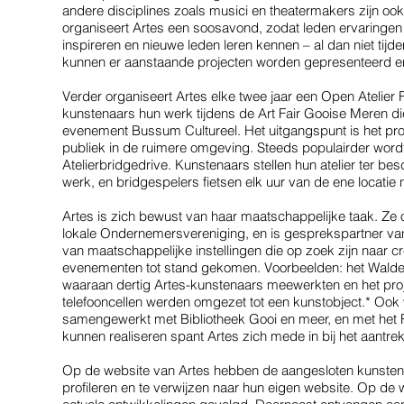
andere disciplines zoals musici en theatermakers zijn o
organiseert Artes een soosavond, zodat leden ervaringen
inspireren en nieuwe leden leren kennen – al dan niet tij
kunnen er aanstaande projecten worden gepresenteerd en
Verder organiseert Artes elke twee jaar een Open Atelier R
kunstenaars hun werk tijdens de Art Fair Gooise Meren di
evenement Bussum Cultureel. Het uitgangspunt is het pro
publiek in de ruimere omgeving. Steeds populairder wordt
Atelierbridgedrive. Kunstenaars stellen hun atelier ter besc
werk, en bridgespelers fietsen elk uur van de ene locatie
Artes is zich bewust van haar maatschappelijke taak. Z
lokale Ondernemersvereniging, en is gesprekspartner v
van maatschappelijke instellingen die op zoek zijn naar cre
evenementen tot stand gekomen. Voorbeelden: het Walde
waaraan dertig Artes-kunstenaars meewerkten en het proje
telefooncellen werden omgezet tot een kunstobject.* Ook 
samengewerkt met Bibliotheek Gooi en meer, en met het Fi
kunnen realiseren spant Artes zich mede in bij het aantr
Op de website van Artes hebben de aangesloten kunstena
profileren en te verwijzen naar hun eigen website. Op de