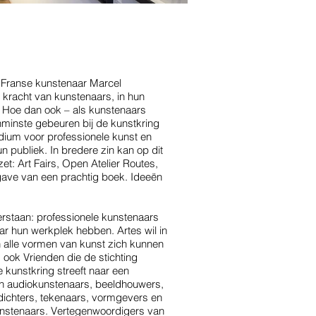
 de Franse kunstenaar Marcel
kracht van kunstenaars, in hun
t? Hoe dan ook – als kunstenaars
nminste gebeuren bij de kunstkring
odium voor professionele kunst en
publiek. In bredere zin kan op dit
t: Art Fairs, Open Atelier Routes,
gave van een prachtig boek. Ideeën
rstaan: professionele kunstenaars
r hun werkplek hebben. Artes wil in
alle vormen van kunst zich kunnen
 ook Vrienden die de stichting
e kunstkring streeft naar een
aan audiokunstenaars, beeldhouwers,
n dichters, tekenaars, vormgevers en
kunstenaars. Vertegenwoordigers van