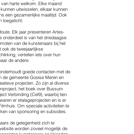
ok van harte welkom. Elke maand
 kunnen uitwisselen, elkaar kunnen
dens een gezamenlijke maaltijd. Ook
 toegelicht.
oute. Elk jaar presenteren Artes-
e onderdeel is van het driedaagse
moten van de kunstenaars bij het
 ook de tweejaarlijkse
hikking, vertellen iets over hun
 naar de andere.
e onderhoudt goede contacten met de
an de gemeente Gooise Meren en
atieve projecten. Zo zijn al diverse
nproject, het boek over Bussum
ct Verbinding (Cel9), waarbij tien
waren er etalageprojecten en is er
lmhuis. Om speciale activiteiten te
ekken van sponsoring en subsidies.
ars de gelegenheid zich te
 website worden zoveel mogelijk de