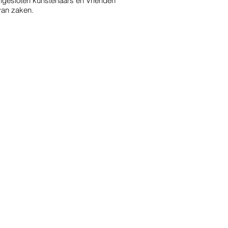
ngesloten kunstenaars en Vrienden
van zaken.